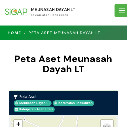
MEUNASAH DAYAH LT
To
Kecamatan Lhoksukon
na
HOME
PETA ASET MEUNASAH DAYAH LT
Peta Aset Meunasah
Dayah LT
Peta Aset
Meunasah Dayah LT
Kecamatan Lhoksukon
Kabupaten Aceh Utara
+