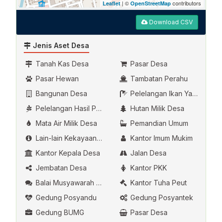
| ©
contributors
Leaflet
OpenStreetMap
Download CSV
Jenis Aset Desa
Tanah Kas Desa
Pasar Desa
Pasar Hewan
Tambatan Perahu
Bangunan Desa
Pelelangan Ikan Yang Dikelola Oleh Desa
Pelelangan Hasil Pertanian
Hutan Milik Desa
Mata Air Milik Desa
Pemandian Umum
Lain-lain Kekayaan Asli Desa
Kantor Imum Mukim
Kantor Kepala Desa
Jalan Desa
Jembatan Desa
Kantor PKK
Balai Musyawarah Desa
Kantor Tuha Peut
Gedung Posyandu
Gedung Posyantek
Gedung BUMG
Pasar Desa