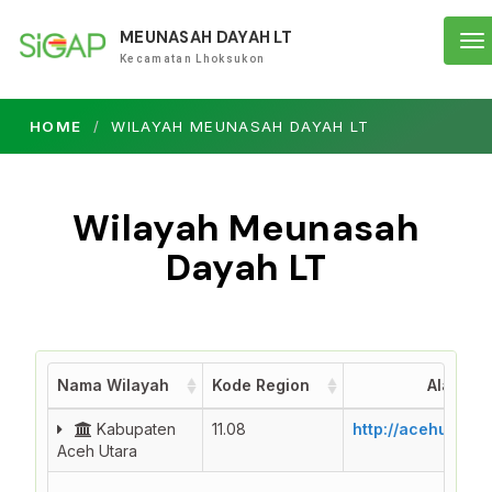
MEUNASAH DAYAH LT
To
Kecamatan Lhoksukon
na
HOME
WILAYAH MEUNASAH DAYAH LT
Wilayah Meunasah
Dayah LT
Nama Wilayah
Kode Region
Alamat 
Nama Wilayah
Kode Region
Alamat 
Kabupaten
11.08
http://acehutara.
Aceh Utara