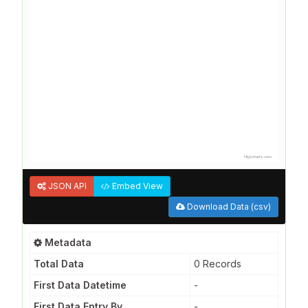
Highcharts.com
JSON API
Embed View
Download Data (csv)
Metadata
Total Data
0 Records
First Data Datetime
-
First Data Entry By
-