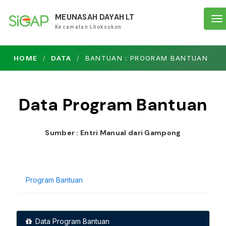
MEUNASAH DAYAH LT
To
Kecamatan Lhoksukon
na
HOME
DATA
BANTUAN : PROGRAM BANTUAN
Data Program Bantuan
Sumber : Entri Manual dari Gampong
Program Bantuan
Data Program Bantuan