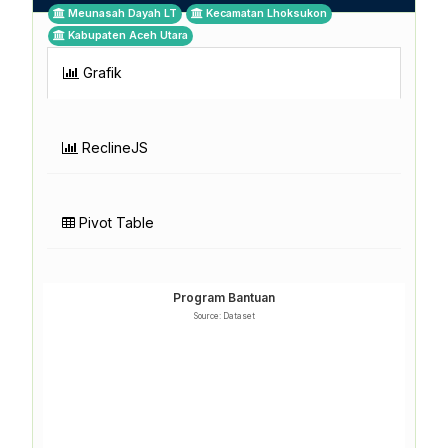
Meunasah Dayah LT
Kecamatan Lhoksukon
Kabupaten Aceh Utara
Grafik
ReclineJS
Pivot Table
Program Bantuan
Source: Dataset